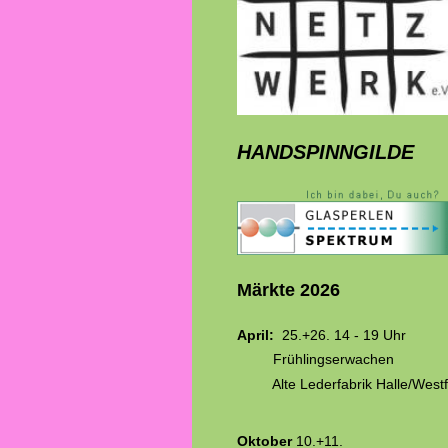
HANDSPINNGILDE
Märkte 2026
April:
25.+26. 14 - 19 Uhr
Frühlingserwachen
Alte Lederfabrik Halle/Westf
Oktober
10.+11.