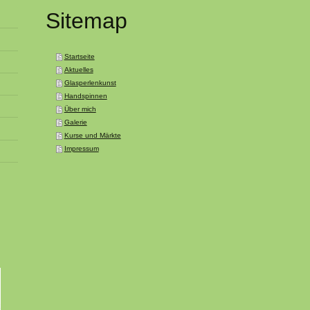
Sitemap
Startseite
Aktuelles
Glasperlenkunst
Handspinnen
Über mich
Galerie
Kurse und Märkte
Impressum